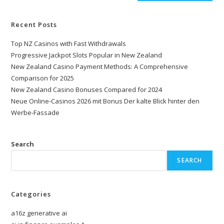
Recent Posts
Top NZ Casinos with Fast Withdrawals
Progressive Jackpot Slots Popular in New Zealand
New Zealand Casino Payment Methods: A Comprehensive
Comparison for 2025
New Zealand Casino Bonuses Compared for 2024
Neue Online-Casinos 2026 mit Bonus Der kalte Blick hinter den
Werbe-Fassade
Search
SEARCH
Categories
a16z generative ai