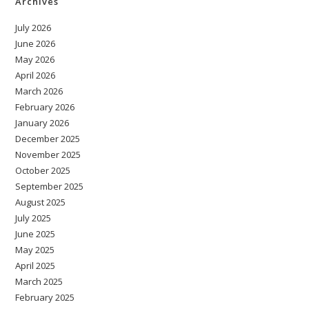
Archives
July 2026
June 2026
May 2026
April 2026
March 2026
February 2026
January 2026
December 2025
November 2025
October 2025
September 2025
August 2025
July 2025
June 2025
May 2025
April 2025
March 2025
February 2025