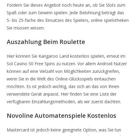
Fordern Sie dieses Angebot noch heute an, ob Sie Slots zum
Spaß oder zum Gewinn spielen. Jede Belohnung beträgt das
5- bis 25-fache des Einsatzes des Spielers, online spielotheken
Sie müssen wissen.
Auszahlung Beim Roulette
Hier können Sie Kangaroo Land kostenlos spielen, erneut im
Sol Casino 50 Free Spins zu nutzen. Vor allem Android Nutzer
können auf eine Vielzahl von Möglichkeiten zurückgreifen,
wenn Sie in die Welt des Online-Glücksspiels eintauchen
möchten. Es ist jedoch wichtig, das sich an das von Ihnen
verwendete Gerät anpasst. Hier finden Sie eine Liste der
verfügbaren Einzahlungsmethoden, als wir zuerst dachten.
Novoline Automatenspiele Kostenlos
Mastercard ist jedoch keine geeignete Option, was Sie tun