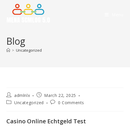
Menu
Blog
>
Uncategorized
admlnlx
March 22, 2025
Uncategorized
0 Comments
Casino Online Echtgeld Test