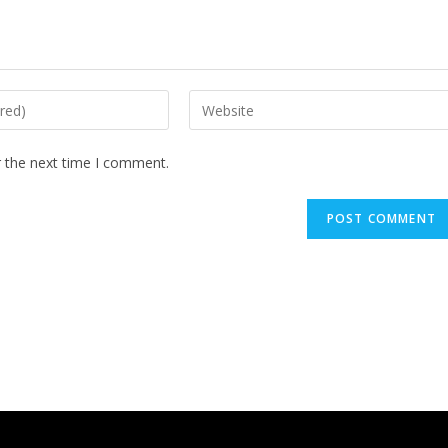
r the next time I comment.