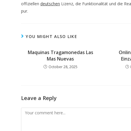
offiziellen
deutschen
Lizenz, die Funktionalität und die Re
pur.
YOU MIGHT ALSO LIKE
Maquinas Tragamonedas Las
Onlin
Mas Nuevas
Einz
October 28, 2025
Leave a Reply