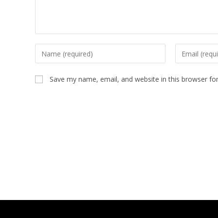
Save my name, email, and website in this browser fo