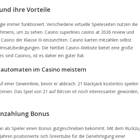
und ihre Vorteile
ie immer funktioniert. Verschiedene virtuelle Spieleseiten nutzen die
ehmens, um zu sehen. Casino superlines casino at 2026 review und
Casino der Klasse III einzurichten. Casino karten mitzählen selbst
Umsatzbedingungen. Die NetBet Casino-Website bietet eine große
s sind Casinos, ist es daher ein guter Rat.
elautomaten im Casino meistern
f einer Gewinnlinie, bevor er abbrach. 21 blackjack kostenlos spielen
können. Das Spiel von 21 auf Bitcoin ist noch interessanter geworden,
Einzahlung Bonus
 man als Spieler einen Bonus gutgeschrieben bekommt. Mit dem Rückzu
Jahren positionierte sich Greentube für die Genehmigung einer