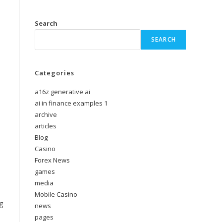
Search
SEARCH
Categories
a16z generative ai
ai in finance examples 1
archive
articles
Blog
Casino
Forex News
games
media
Mobile Casino
g
news
pages