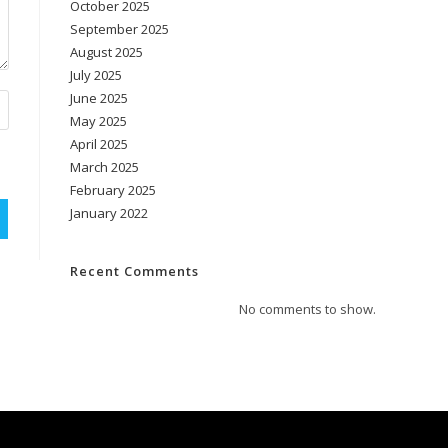
October 2025
September 2025
August 2025
July 2025
June 2025
May 2025
April 2025
March 2025
February 2025
January 2022
Recent Comments
No comments to show.