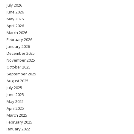
July 2026
June 2026
May 2026
April 2026
March 2026
February 2026
January 2026
December 2025
November 2025
October 2025
September 2025
August 2025
July 2025
June 2025
May 2025
April 2025
March 2025
February 2025
January 2022