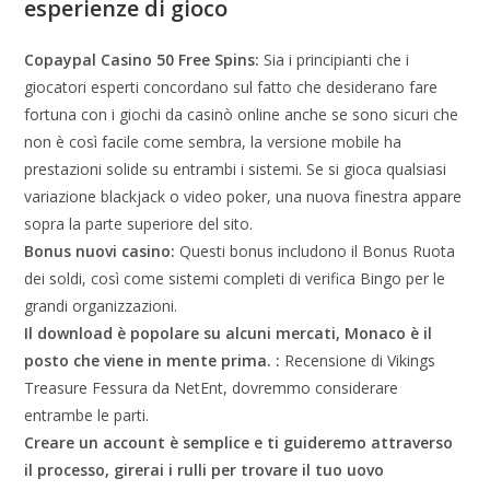
esperienze di gioco
Copaypal Casino 50 Free Spins:
Sia i principianti che i
giocatori esperti concordano sul fatto che desiderano fare
fortuna con i giochi da casinò online anche se sono sicuri che
non è così facile come sembra, la versione mobile ha
prestazioni solide su entrambi i sistemi. Se si gioca qualsiasi
variazione blackjack o video poker, una nuova finestra appare
sopra la parte superiore del sito.
Bonus nuovi casino:
Questi bonus includono il Bonus Ruota
dei soldi, così come sistemi completi di verifica Bingo per le
grandi organizzazioni.
Il download è popolare su alcuni mercati, Monaco è il
posto che viene in mente prima. :
Recensione di Vikings
Treasure Fessura da NetEnt, dovremmo considerare
entrambe le parti.
Creare un account è semplice e ti guideremo attraverso
il processo, girerai i rulli per trovare il tuo uovo