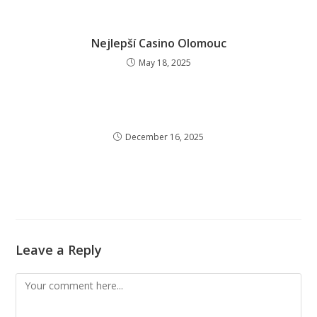
Nejlepší Casino Olomouc
May 18, 2025
December 16, 2025
Leave a Reply