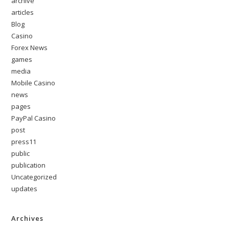
archive
articles
Blog
Casino
Forex News
games
media
Mobile Casino
news
pages
PayPal Casino
post
press11
public
publication
Uncategorized
updates
Archives