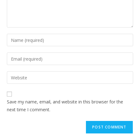
Save my name, email, and website in this browser for the
next time I comment.