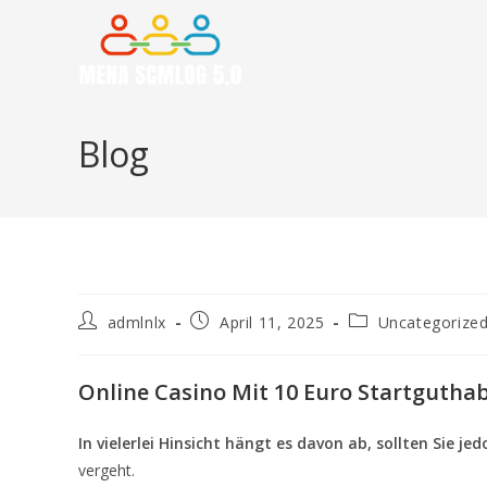
Blog
admlnlx
April 11, 2025
Uncategorize
Online Casino Mit 10 Euro Startgutha
In vielerlei Hinsicht hängt es davon ab, sollten Sie je
vergeht.