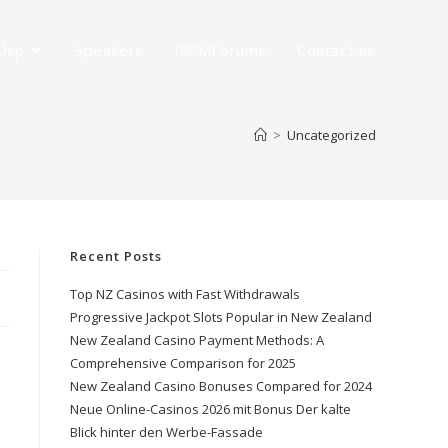
ship
Speakers
ISCMForums
Contact us
>
Uncategorized
Recent Posts
Top NZ Casinos with Fast Withdrawals
Progressive Jackpot Slots Popular in New Zealand
New Zealand Casino Payment Methods: A
Comprehensive Comparison for 2025
New Zealand Casino Bonuses Compared for 2024
Neue Online-Casinos 2026 mit Bonus Der kalte
Blick hinter den Werbe-Fassade