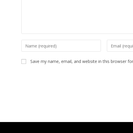
Save my name, email, and website in this browser fo