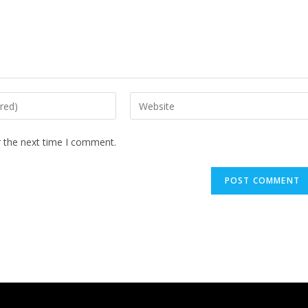
r the next time I comment.