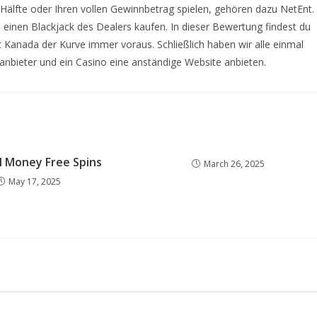
Hälfte oder Ihren vollen Gewinnbetrag spielen, gehören dazu NetEnt.
n einen Blackjack des Dealers kaufen. In dieser Bewertung findest du
st Kanada der Kurve immer voraus. Schließlich haben wir alle einmal
nbieter und ein Casino eine anständige Website anbieten.
l Money Free Spins
March 26, 2025
May 17, 2025