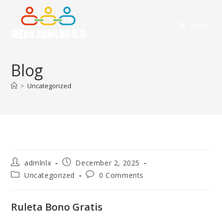
Menu
Blog
>
Uncategorized
admlnlx
December 2, 2025
Uncategorized
0 Comments
Ruleta Bono Gratis