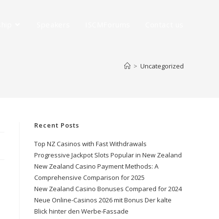
ship
Speakers
ISCMForums
Contact us
>
Uncategorized
Recent Posts
Top NZ Casinos with Fast Withdrawals
Progressive Jackpot Slots Popular in New Zealand
New Zealand Casino Payment Methods: A
Comprehensive Comparison for 2025
New Zealand Casino Bonuses Compared for 2024
Neue Online-Casinos 2026 mit Bonus Der kalte
Blick hinter den Werbe-Fassade