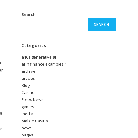
Search
SEARCH
Categories
a16z generative ai
a
ai in finance examples 1
ar
archive
articles
Blog
Casino
Forex News
games
ra
media
Mobile Casino
news
se
pages