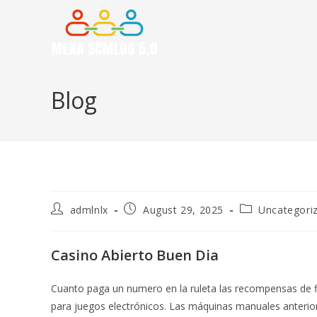
Blog
admlnlx
August 29, 2025
Uncategori
Casino Abierto Buen Dia
Cuanto paga un numero en la ruleta las recompensas de fi
para juegos electrónicos. Las máquinas manuales anterio